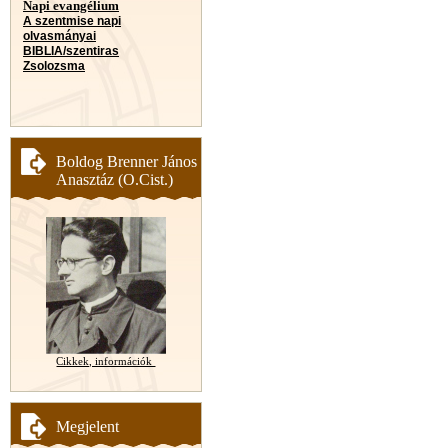
Napi evangélium
A szentmise napi
olvasmányai
BIBLIA/szentiras
Zsolozsma
Boldog Brenner János
Anasztáz (O.Cist.)
Cikkek, információk
Megjelent