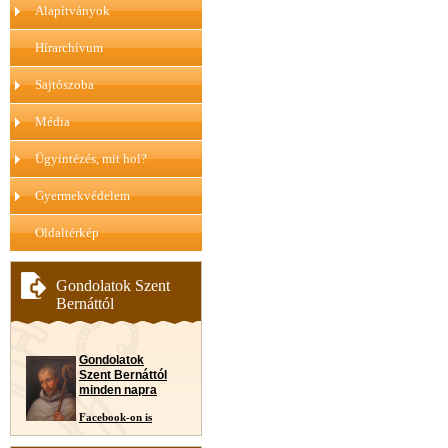
Alapítványok
Hírarchívum
Sajtószoba
Média
Ügyintézés, mit hol?
Gyermekvédelem
Oldaltérkép
Gondolatok Szent
Bernáttól
Gondolatok
Szent Bernáttól
minden napra
Facebook-on is