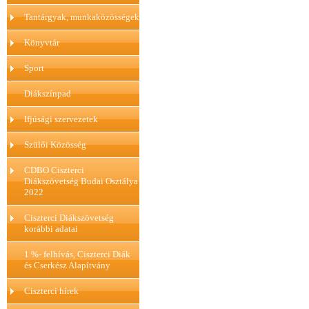
Tantárgyak, munkaközösségek
Könyvtár
Sport
Diákszínpad
Ifjúsági szervezetek
Szülői Közösség
CDBO Ciszterci
Diákszövetség Budai Osztálya
2022
Ciszterci Diákszövetség
korábbi adatai
1 %- felhívás, Ciszterci Diák
és Cserkész Alapítvány
Ciszterci hírek