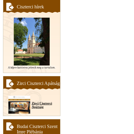
Ciszterci hírek
A képre kattintva jelenik meg a tartalom.
Zirci Ciszterci Apátság
Zirci Ciszterci
Apátság
Budai Ciszterci Szent
Imre Plébánia