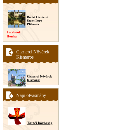
Budai Ciszterci
Szent Imre
Plébánia
Facebook
Honlap
Ciszterci Nővérek,
Kismaros
Ciszterci Nővérek
Kismaros
Napi olvasmány
Taizéi közösség