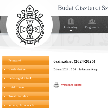
Budai Ciszterci 
Intézmény
Programok
E
Fenntartó
őszi szünet (2024/2025)
Iskolatörténet
Dátum: 2024-10-26 | | Időtartam: 9 nap
Pedagógiai írások
Nyomtatható változat
Beiskolázás
Továbbtanulás
Versenyek, mérések