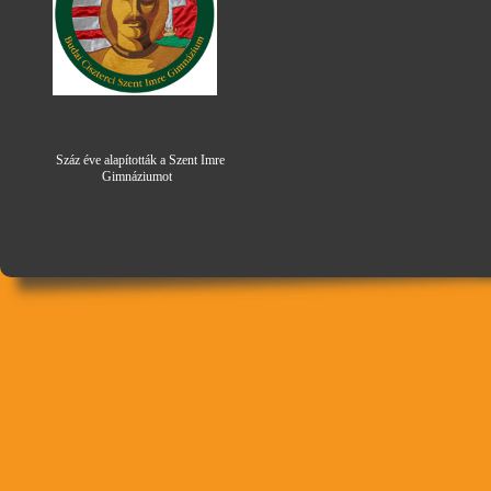
Száz éve alapították a Szent Imre
Gimná
zi
umot