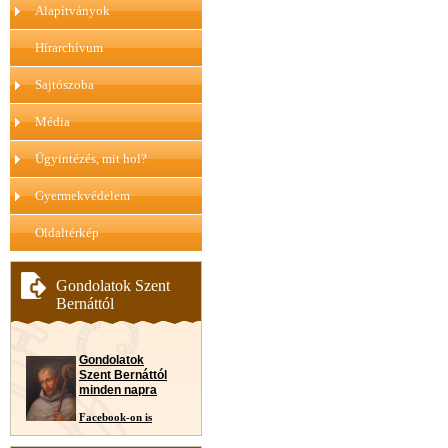
Alapítványok
Hírarchívum
Sajtószoba
Média
Ügyintézés, mit hol?
Gyermekvédelem
Oldaltérkép
Gondolatok Szent
Bernáttól
Gondolatok
Szent Bernáttól
minden napra
Facebook-on is