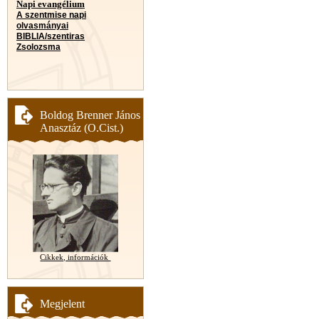
Napi evangélium
A szentmise napi
olvasmányai
BIBLIA/szentiras
Zsolozsma
Boldog Brenner János
Anasztáz (O.Cist.)
Cikkek, információk
Megjelent