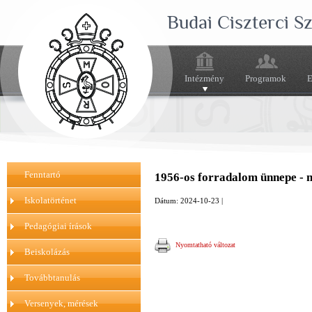
Budai Ciszterci 
Intézmény
Programok
E
Fenntartó
1956-os forradalom ünnepe - 
Iskolatörténet
Dátum: 2024-10-23 |
Pedagógiai írások
Nyomtatható változat
Beiskolázás
Továbbtanulás
Versenyek, mérések