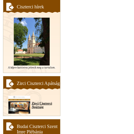
Ciszterci hírek
A képre kattintva jelenik meg a tartalom.
Zirci Ciszterci Apátság
Zirci Ciszterci
Apátság
Budai Ciszterci Szent
Imre Plébánia