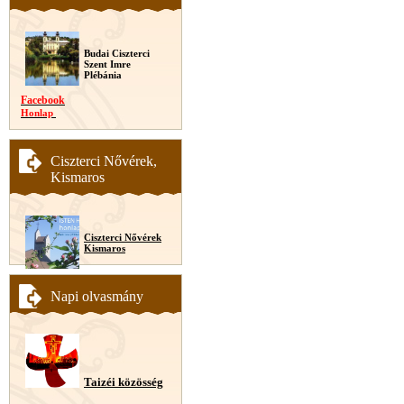
Budai Ciszterci
Szent Imre
Plébánia
Facebook
Honlap
Ciszterci Nővérek,
Kismaros
Ciszterci Nővérek
Kismaros
Napi olvasmány
Taizéi közösség