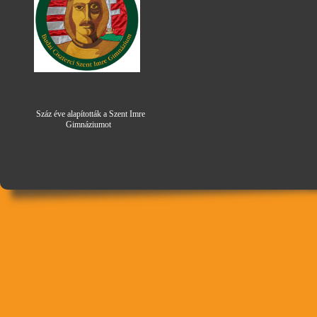
Száz éve alapították a Szent Imre
Gimná
zi
umot