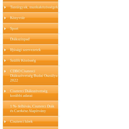
Tantárgyak, munkaközösségek
Könyvtár
Sport
Diákszínpad
Ifjúsági szervezetek
Szülői Közösség
CDBO Ciszterci
Diákszövetség Budai Osztálya
2022
Ciszterci Diákszövetség
korábbi adatai
1 %- felhívás, Ciszterci Diák
és Cserkész Alapítvány
Ciszterci hírek