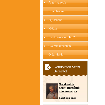
Alapítványok
Hírarchívum
Sajtószoba
Média
Ügyintézés, mit hol?
Gyermekvédelem
Oldaltérkép
Gondolatok Szent
Bernáttól
Gondolatok
Szent Bernáttól
minden napra
Facebook-on is