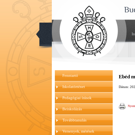
Bu
I
Fenntartó
Ebéd me
Iskolatörténet
Dátum: 202
Pedagógiai írások
Nyomt
Beiskolázás
Továbbtanulás
Versenyek, mérések