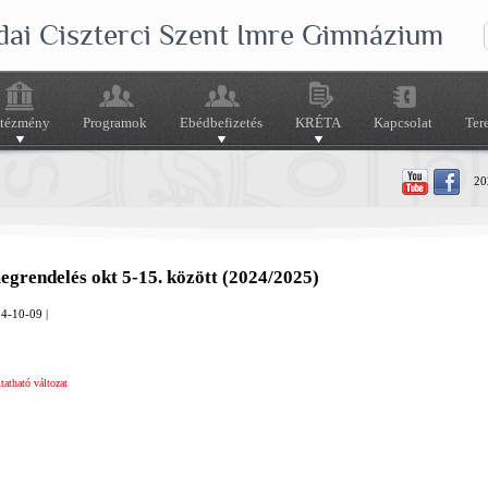
dai Ciszterci Szent Imre Gimnázium
ntézmény
Programok
Ebédbefizetés
KRÉTA
Kapcsolat
Ter
202
grendelés okt 5-15. között (2024/2025)
4-10-09 |
atható változat