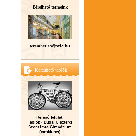
Bérelhető termeink
teremberles@szig.hu
Kereshető tablók
Kereső felület:
Tablók - Budai Ciszterci
Szent Imre Gimnázium
(tarokk.net)