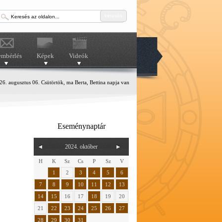
keresés
embérlés
Képek
Videók
6. augusztus 06. Csütörtök, ma Berta, Bettina napja van
Eseménynaptár
2024. október
H
K
Sz
Cs
P
Sz
V
1
2
3
4
5
6
7
8
9
10
11
12
13
14
15
16
17
18
19
20
21
22
23
24
25
26
27
28
29
30
31