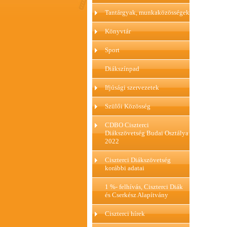
Tantárgyak, munkaközösségek
Könyvtár
Sport
Diákszínpad
Ifjúsági szervezetek
Szülői Közösség
CDBO Ciszterci
Diákszövetség Budai Osztálya
2022
Ciszterci Diákszövetség
korábbi adatai
1 %- felhívás, Ciszterci Diák
és Cserkész Alapítvány
Ciszterci hírek