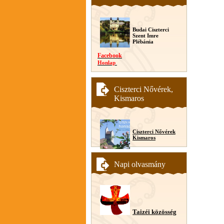
Budai Ciszterci
Szent Imre
Plébánia
Facebook
Honlap
Ciszterci Nővérek,
Kismaros
Ciszterci Nővérek
Kismaros
Napi olvasmány
Taizéi közösség