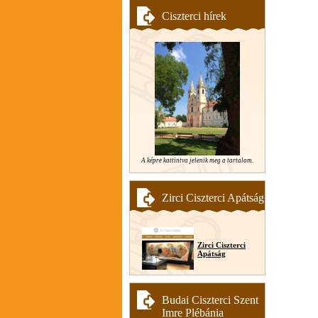
Ciszterci hírek
A képre kattintva jelenik meg a tartalom.
Zirci Ciszterci Apátság
Zirci Ciszterci
Apátság
Budai Ciszterci Szent
Imre Plébánia