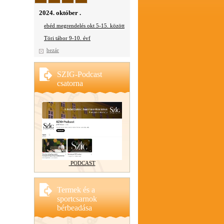
2024. október .
ebéd megrendelés okt 5-15. között
Töri tábor 9-10. évf
bezár
SZIG-Podcast
csatorna
PODCAST
Termek és a
sportcsarnok
bérbeadása