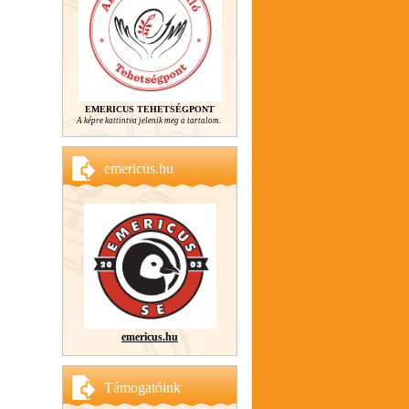
EMERICUS TEHETSÉGPONT
A képre kattintva jelenik meg a tartalom.
emericus.hu
emericus.hu
Támogatóink