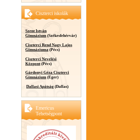
Ciszterci iskolák
Szent István
Gimnázium
(Székesfehérvár)
Ciszterci Rend Nagy Lajos
Gimnáziuma
(Pécs)
Ciszterci Nevelési
Központ
(Pécs)
Gárdonyi Géza Ciszterci
Gimnázium
(Eger)
Dallasi Apátság
(Dallas)
Emericus
Tehetségpont