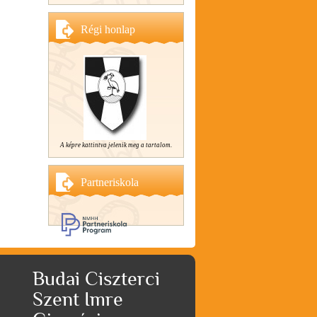
Régi honlap
A képre kattintva jelenik meg a tartalom.
Partneriskola
Budai Ciszterci
Szent Imre