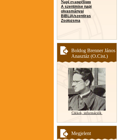
Napi evangélium
A szentmise napi
olvasmányai
BIBLIA/szentiras
Zsolozsma
Boldog Brenner János
Anasztáz (O.Cist.)
Cikkek, információk
Megjelent