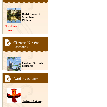
Budai Ciszterci
Szent Imre
Plébánia
Facebook
Honlap
Ciszterci Nővérek,
Kismaros
Ciszterci Nővérek
Kismaros
Napi olvasmány
Taizéi közösség