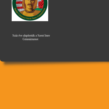
Száz éve alapították a Szent Imre
Gimná
zi
umot