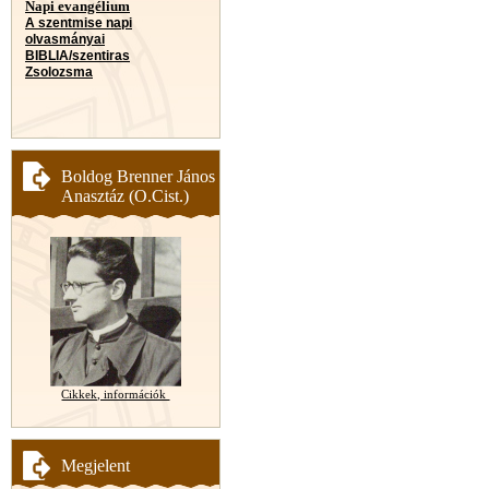
Napi evangélium
A szentmise napi
olvasmányai
BIBLIA/szentiras
Zsolozsma
Boldog Brenner János
Anasztáz (O.Cist.)
Cikkek, információk
Megjelent