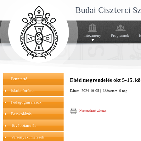
Budai Ciszterci 
Intézmény
Programok
E
Fenntartó
Ebéd megrendelés okt 5-15. kö
Iskolatörténet
Dátum: 2024-10-05 | | Időtartam: 9 nap
Pedagógiai írások
Nyomtatható változat
Beiskolázás
Továbbtanulás
Versenyek, mérések