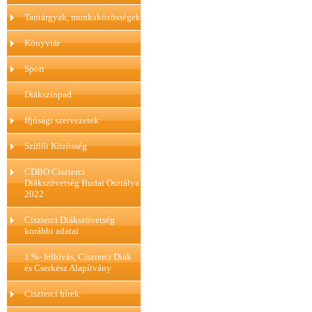
Tantárgyak, munkaközösségek
Könyvtár
Sport
Diákszínpad
Ifjúsági szervezetek
Szülői Közösség
CDBO Ciszterci
Diákszövetség Budai Osztálya
2022
Ciszterci Diákszövetség
korábbi adatai
1 %- felhívás, Ciszterci Diák
és Cserkész Alapítvány
Ciszterci hírek