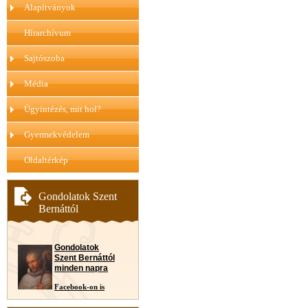
Alapítványok
Hírarchívum
Sajtószoba
Média
Ügyintézés, mit hol?
Gyermekvédelem
Oldaltérkép
Gondolatok Szent
Bernáttól
Gondolatok
Szent Bernáttól
minden napra
Facebook-on is