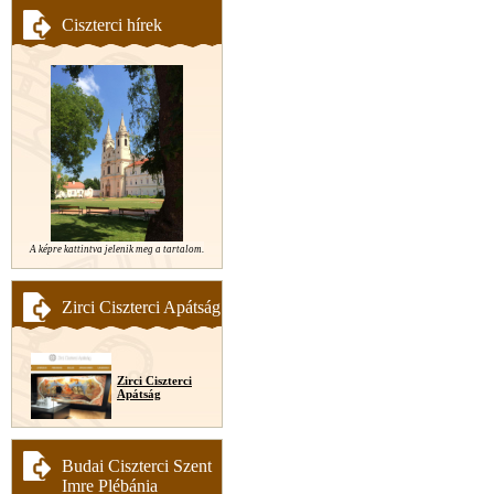
Ciszterci hírek
A képre kattintva jelenik meg a tartalom.
Zirci Ciszterci Apátság
Zirci Ciszterci
Apátság
Budai Ciszterci Szent
Imre Plébánia