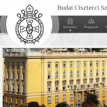
Budai Ciszterci 
Intézmény
Programok
E