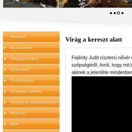
Fenntartó
Virág a kereszt alatt
Iskolatörténet
Fejérdy Judit ciszterci nővér 
Pedagógiai írások
szépségéről. Arról, hogy mit 
Beiskolázás
akinek a jelenléte mindenbe
Továbbtanulás
Versenyek, mérések
Tantárgyak, munkaközösségek
Könyvtár
Sport