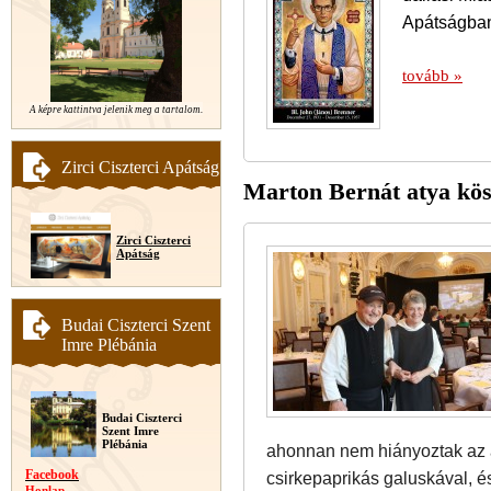
Apátságba
tovább »
A képre kattintva jelenik meg a tartalom.
Zirci Ciszterci Apátság
Marton Bernát atya kösz
Zirci Ciszterci
Apátság
Budai Ciszterci Szent
Imre Plébánia
Budai Ciszterci
Szent Imre
Plébánia
ahonnan nem hiányoztak az a
Facebook
csirkepaprikás galuskával, 
Honlap