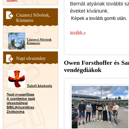
Bernát atyának további s
éveket kívánunk.
Ciszterci Nővérek,
Képek a tovább gomb után.
Kismaros
tovább »
Ciszterci Nővérek
Kismaros
Napi olvasmány
Owen Forsthoffer és San
vendégdiákok
Taizéi közösség
Napi evangélium
A szentmise napi
olvasmányai
BIBLIA/szentiras
Zsolozsma