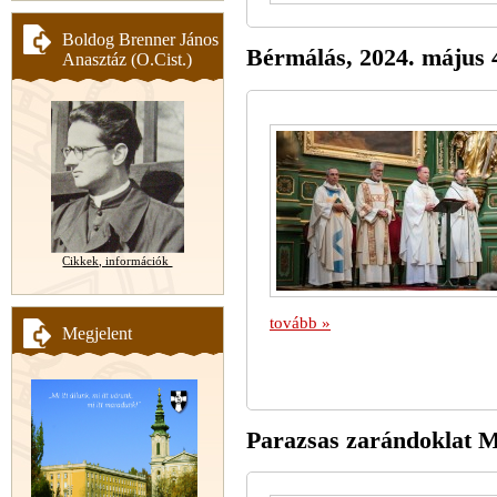
Boldog Brenner János
Bérmálás, 2024. május 
Anasztáz (O.Cist.)
Cikkek, információk
tovább »
Megjelent
Parazsas zarándoklat M