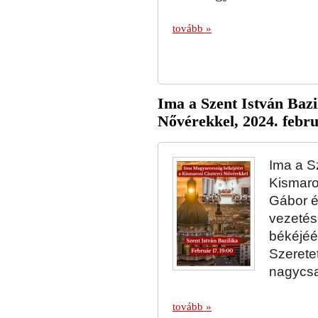
tovább »
Ima a Szent István Bazi
Nővérekkel, 2024. febru
Ima a S
Kismaro
Gábor é
vezetés
békéjéér
Szeretet
nagycsa
tovább »