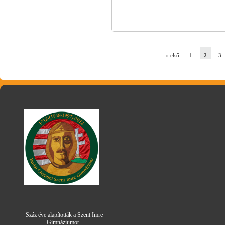
« első
1
2
3
Száz éve alapították a Szent Imre
Gimná
zi
umot