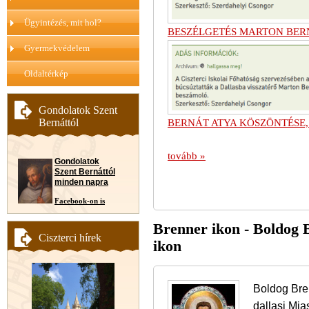
Ügyintézés, mit hol?
BESZÉLGETÉS MARTON BER
Gyermekvédelem
Oldaltérkép
Gondolatok Szent
Bernáttól
BERNÁT ATYA KÖSZÖNTÉSE
tovább »
Gondolatok
Szent Bernáttól
minden napra
Facebook-on is
Brenner ikon - Boldog 
Ciszterci hírek
ikon
Boldog Bre
dallasi Mia