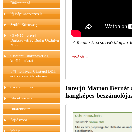
Diákszínpad
Ifjúsági szervezetek
Szülői Közösség
CDBO Ciszterci
Diákszövetség Budai Osztálya
A filmhez kapcsolódó Magyar Ku
2022
Ciszterci Diákszövetség
tovább »
korábbi adatai
1 %- felhívás, Ciszterci Diák
és Cserkész Alapítvány
Interjú Marton Bernát a
Ciszterci hírek
hangképes beszámolója, 
Alapítványok
Hírarchívum
Sajtószoba
Média