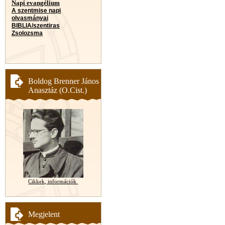
Napi evangélium
A szentmise napi
olvasmányai
BIBLIA/szentiras
Zsolozsma
Boldog Brenner János
Anasztáz (O.Cist.)
Cikkek, információk
Megjelent