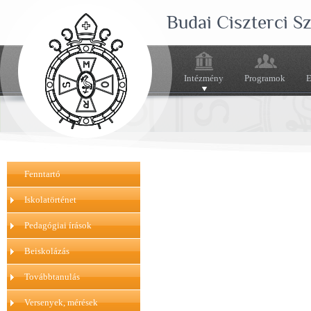
Budai Ciszterci 
Intézmény
Programok
E
Fenntartó
Iskolatörténet
Pedagógiai írások
Beiskolázás
Továbbtanulás
Versenyek, mérések