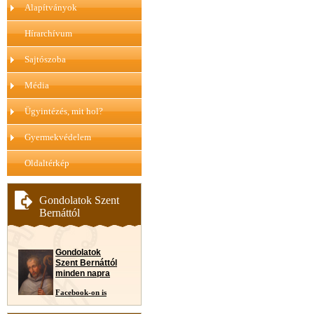
Alapítványok
Hírarchívum
Sajtószoba
Média
Ügyintézés, mit hol?
Gyermekvédelem
Oldaltérkép
Gondolatok Szent
Bernáttól
Gondolatok
Szent Bernáttól
minden napra
Facebook-on is