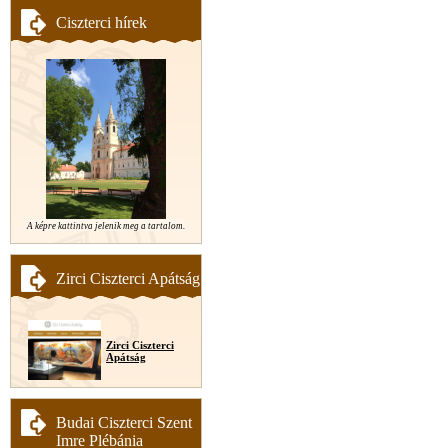
Ciszterci hírek
A képre kattintva jelenik meg a tartalom.
Zirci Ciszterci Apátság
Zirci Ciszterci
Apátság
Budai Ciszterci Szent
Imre Plébánia