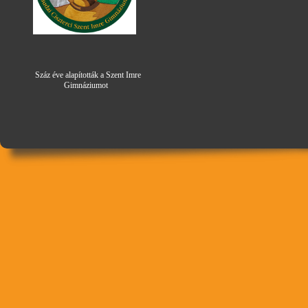
Száz éve alapították a Szent Imre
Gimná
zi
umot