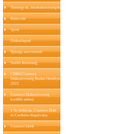
Tantárgyak, munkaközösségek
Könyvtár
Sport
Diákszínpad
Ifjúsági szervezetek
Szülői Közösség
CDBO Ciszterci
Diákszövetség Budai Osztálya
2022
Ciszterci Diákszövetség
korábbi adatai
1 %- felhívás, Ciszterci Diák
és Cserkész Alapítvány
Ciszterci hírek