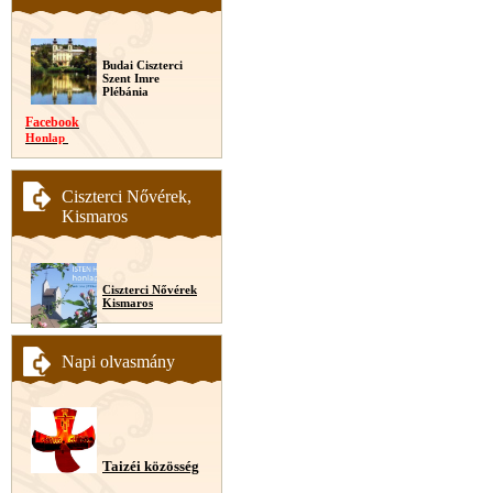
Budai Ciszterci
Szent Imre
Plébánia
Facebook
Honlap
Ciszterci Nővérek,
Kismaros
Ciszterci Nővérek
Kismaros
Napi olvasmány
Taizéi közösség