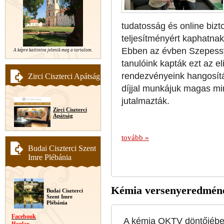
tudatosság és online bizt
teljesítményért kaphatnak
Ebben az évben Szepessy
A képre kattintva jelenik meg a tartalom.
tanulóink kapták ezt az eli
rendezvényeink hangosítás
Zirci Ciszterci Apátság
díjjal munkájuk magas min
jutalmazták.
Zirci Ciszterci
Apátság
tovább »
Budai Ciszterci Szent
Imre Plébánia
Kémia versenyeredmén
Budai Ciszterci
Szent Imre
Plébánia
Facebook
A kémia OKTV döntőjébe 
Honlap