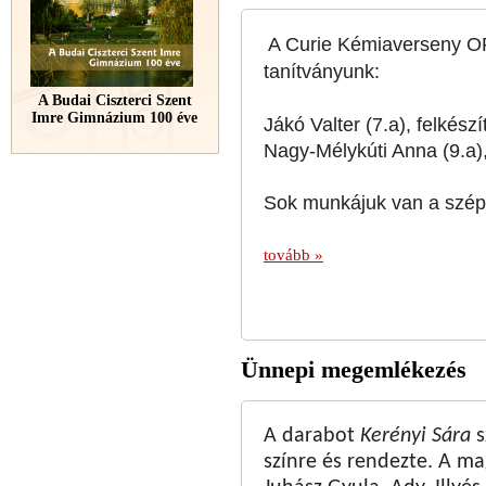
A Curie Kémiaverseny 
tanítványunk:
A Budai Ciszterci Szent
Imre Gimnázium 100 éve
Jákó Valter (7.a), felkész
Nagy-Mélykúti Anna (9.a), 
Sok munkájuk van a szép
tovább »
Ünnepi megemlékezés
A darabot
Kerényi Sára
s
színre és rendezte. A ma