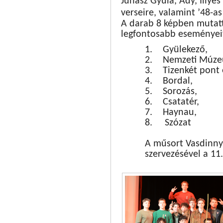
Juhász Gyula, Ady, Illyés
verseire, valamint ’48-a
A darab 8 képben mutatt
legfontosabb eseményei
1.
Gyülekező,
2.
Nemzeti Múze
3.
Tizenkét pont 
4.
Bordal,
5.
Sorozás,
6.
Csatatér,
7.
Haynau,
8. Szózat
A műsort Vasdinny
szervezésével a 11