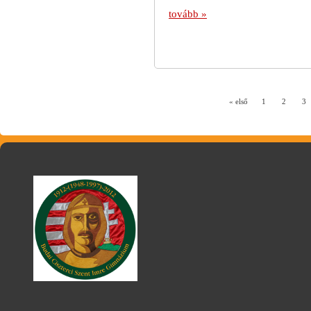
tovább »
« első
1
2
3