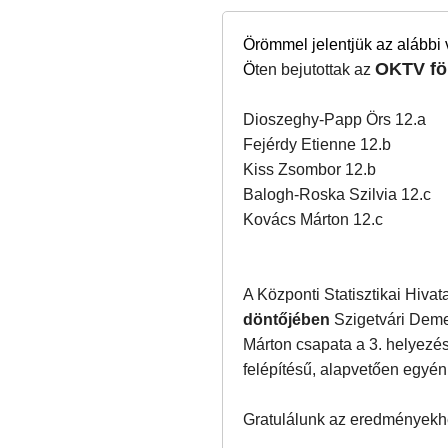
Örömmel jelentjük az alábbi
OKTV föl
Ö
ten bejutottak az
Dioszeghy-Papp Örs 12.a
Fejérdy Etienne 12.b
Kiss Zsombor 12.b
Balogh-Roska Szilvia 12.c
Kovács Márton 12.c
A Központi Statisztikai Hivat
döntőjében
Szigetvári Deme
Márton csapata a 3. helyezés
felépítésű, alapvetően egyéni
Gratulálunk az eredményekh