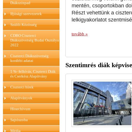
Diákszínpad
mentén, csoportokban dol
Részt vehettünk a ciszter
Ifjúsági szervezetek
lelkigyakorlatot szentmis
Szülői Közösség
tovább »
CDBO Ciszterci
Diákszövetség Budai Osztálya
2022
Ciszterci Diákszövetség
korábbi adatai
Szentimrés diák képvise
1 %- felhívás, Ciszterci Diák
és Cserkész Alapítvány
Ciszterci hírek
Alapítványok
Hírarchívum
Sajtószoba
Média