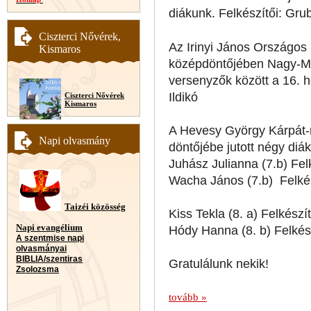
diákunk. Felkészítői: Gru
Ciszterci Nővérek,
Az Irinyi János Országo
Kismaros
középdöntőjében Nagy-Mél
versenyzők között a 16. h
Ildikó
Ciszterci Nővérek
Kismaros
A Hevesy György Kárpát-
Napi olvasmány
döntőjébe jutott négy diá
Juhász Julianna (7.b) Fel
Wacha János (7.b) Felkés
Taizéi közösség
Kiss Tekla (8. a) Felkész
Napi evangélium
Hódy Hanna (8. b) Felkés
A szentmise napi
olvasmányai
BIBLIA/szentiras
Gratulálunk nekik!
Zsolozsma
tovább »