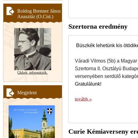
Boldog Brenner János
Anasztáz (O.Cist.)
Szertorna eredmény
Büszkék lehetünk kis ötödike
Váradi Vilmos (5b) a Magyar 
Szertorna II. Osztályú Buda
Cikkek, információk
versenyében serdülő kategór
Gratulálunk!
Megjelent
tovább »
Curie Kémiaverseny e