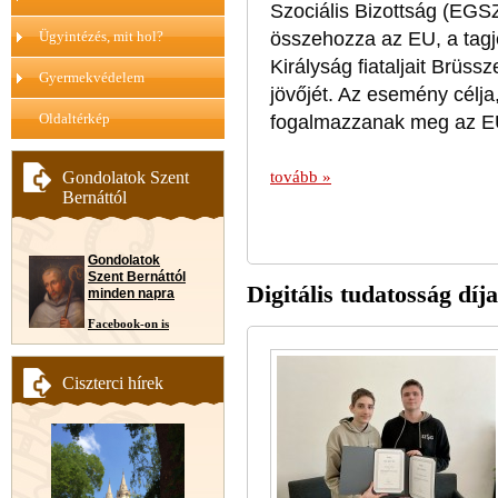
Szociális Bizottság (EGS
összehozza az EU, a tagj
Ügyintézés, mit hol?
Királyság fiataljait Brüs
Gyermekvédelem
jövőjét
. Az esemény célja,
Oldaltérkép
fogalmazzanak meg az E
tovább »
Gondolatok Szent
Bernáttól
Gondolatok
Szent Bernáttól
Digitális tudatosság díj
minden napra
Facebook-on is
Ciszterci hírek