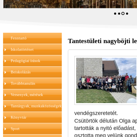
Fenntartó
Tantestületi nagyböjti 
Iskolatörténet
Pedagógiai írások
Beiskolázás
Továbbtanulás
Versenyek, mérések
Tantárgyak, munkaközösségek
vendégszeretetét.
Könyvtár
Csütörtök délután Olga ap
tartották a nyitó előadást
Sport
osztotta meg velünk gond