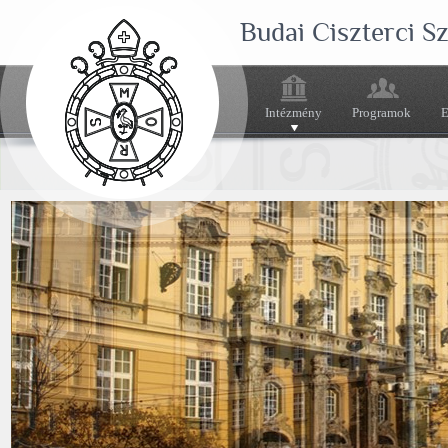
Budai Ciszterci 
Intézmény
Programok
E