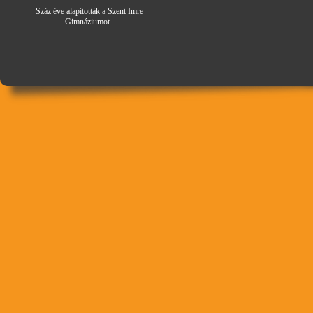
Száz éve alapították a Szent Imre
Gimná
zi
umot