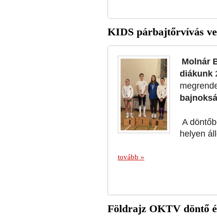
KIDS párbajtőrvívás v
Molnár B
diákunk
megrende
bajnoksá
A döntőbe
helyen áll
tovább »
Földrajz OKTV döntő és