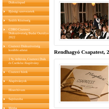
Diákszínpad
Ifjúsági szervezetek
Szülői Közösség
CDBO Ciszterci
Diákszövetség Budai Osztálya
2022
Ciszterci Diákszövetség
korábbi adatai
Rendhagyó Csapatest, 2
1 %- felhívás, Ciszterci Diák
és Cserkész Alapítvány
Ciszterci hírek
Alapítványok
Hírarchívum
Sajtószoba
Média