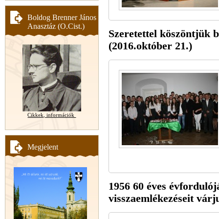
Boldog Brenner János
Anasztáz (O.Cist.)
Szeretettel köszöntjük 
(2016.október 21.)
Cikkek, információk
Megjelent
1956 60 éves évfordulójá
visszaemlékezéseit vár