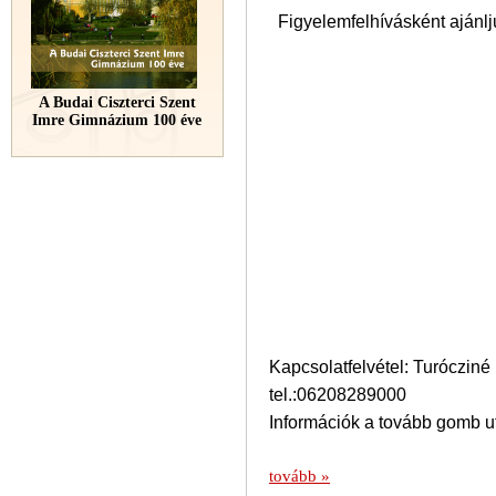
Figyelemfelhívásként ajánlju
A Budai Ciszterci Szent
Imre Gimnázium 100 éve
Kapcsolatfelvétel: Turóczin
tel.:06208289000
Információk a tovább gomb u
tovább »