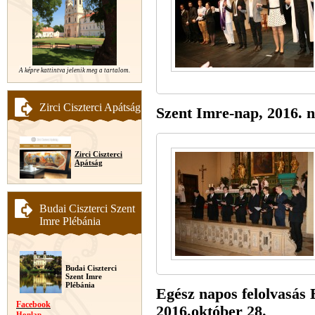
A képre kattintva jelenik meg a tartalom.
Zirci Ciszterci Apátság
Szent Imre-nap, 2016. 
Zirci Ciszterci
Apátság
Budai Ciszterci Szent
Imre Plébánia
Budai Ciszterci
Szent Imre
Plébánia
Egész napos felolvasás 
Facebook
2016.október 28.
Honlap