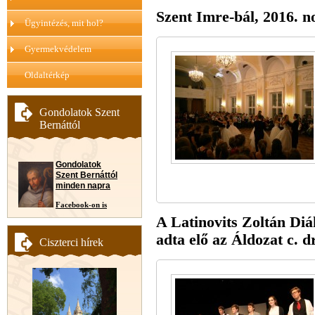
Szent Imre-bál, 2016. 
Ügyintézés, mit hol?
Gyermekvédelem
Oldaltérkép
Gondolatok Szent
Bernáttól
Gondolatok
Szent Bernáttól
minden napra
Facebook-on is
A Latinovits Zoltán Di
adta elő az Áldozat c. 
Ciszterci hírek