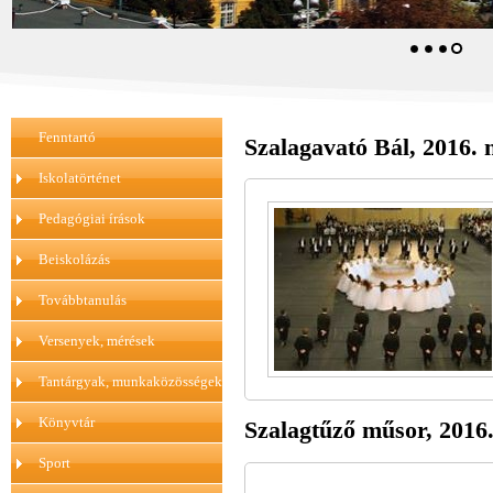
Fenntartó
Szalagavató Bál, 2016.
Iskolatörténet
Pedagógiai írások
Beiskolázás
Továbbtanulás
Versenyek, mérések
Tantárgyak, munkaközösségek
Könyvtár
Szalagtűző műsor, 2016
Sport