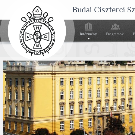
Budai Ciszterci 
Intézmény
Programok
E