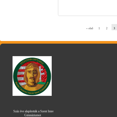
« első
1
2
3
Száz éve alapították a Szent Imre
Gimná
zi
umot