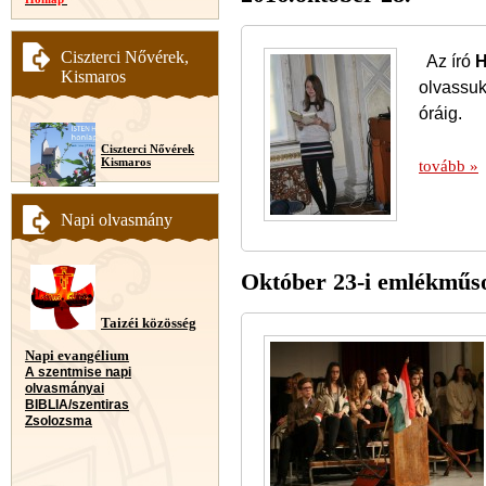
Ciszterci Nővérek,
Az író
H
Kismaros
olvassuk
óráig.
Ciszterci Nővérek
Kismaros
tovább »
Napi olvasmány
Október 23-i emlékműso
Taizéi közösség
Napi evangélium
A szentmise napi
olvasmányai
BIBLIA/szentiras
Zsolozsma