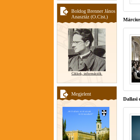
Boldog Brenner János
Anasztáz (O.Cist.)
Március
Cikkek, információk
Megjelent
Dallasi 