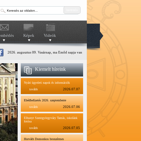
keresés
embérlés
Képek
Videók
2026. augusztus 09. Vasárnap, ma Emőd napja van
Kiemelt híreink
Nyári ügyeleti napok és információk
tovább
2026.07.07
Ebédbefizetés 2026. szeptemberre
tovább
2026.07.06
Elhunyt Szentgyörgyváry Tamás, iskolánk
fotósa
tovább
2026.07.05
Horváth Domonkos bronzérmes