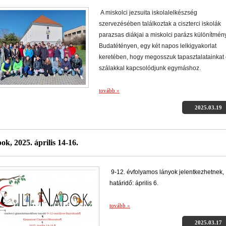
A miskolci jezsuita iskolalelkészség
szervezésében találkoztak a ciszterci iskolák
parazsas diákjai a miskolci parázs különítmén
Budatétényen, egy két napos lelkigyakorlat
keretében, hogy megosszuk tapasztalatainkat 
szálakkal kapcsolódjunk egymáshoz.
tovább »
2025.03.19
ok, 2025. április 14-16.
9-12. évfolyamos lányok jelentkezhetnek,
határidő: április 6.
tovább »
2025.03.17