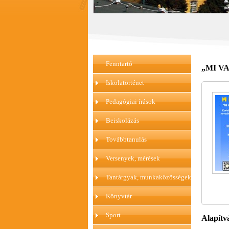
Fenntartó
„MI VAN
Iskolatörténet
Pedagógiai írások
Beiskolázás
Továbbtanulás
Versenyek, mérések
Tantárgyak, munkaközösségek
Könyvtár
Sport
Alapítv