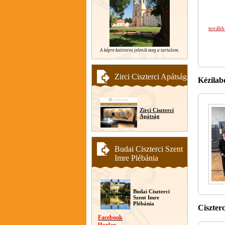
tovább
A képre kattintva jelenik meg a tartalom.
Zirci Ciszterci Apátság
Kézilab
Zirci Ciszterci
Apátság
Budai Ciszterci Szent
Imre Plébánia
Budai Ciszterci
Szent Imre
Plébánia
Ciszter
Facebook
Honlap