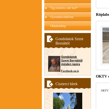
Ügyintézés, mit hol?
Röplabd
Gyermekvédelem
Oldaltérkép
Gondolatok Szent
Bernáttól
Gondolatok
Szent Bernáttól
minden napra
Facebook-on is
OKTV dö
Ciszterci hírek
OKTV d