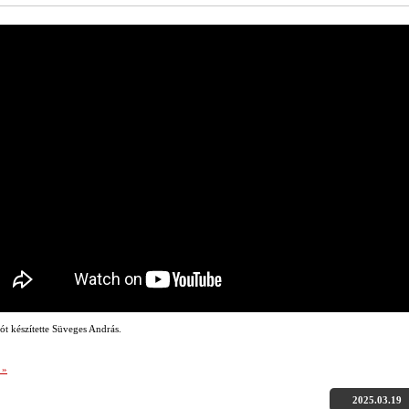
ót készítette Süveges András.
 »
2025.03.19