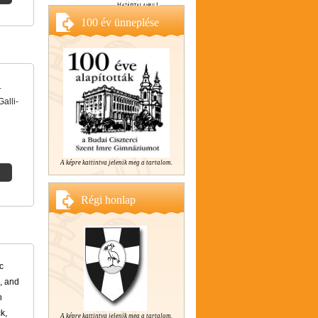
100 év ünneplése
.
alli-
A képre kattintva jelenik meg a tartalom.
Régi honlap
c
, and
n
k,
A képre kattintva jelenik meg a tartalom.