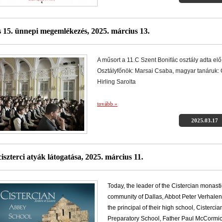
 15. ünnepi megemlékezés, 2025. március 13.
A műsort a 11.C Szent Bonifác osztály adta elő
Osztályfőnök: Marsai Csaba, magyar tanáruk: G
Hirling Sarolta
tovább »
2025.03.17
ciszterci atyák látogatása, 2025. március 11.
Today, the leader of the Cistercian monasti
community of Dallas, Abbot Peter Verhalen
the principal of their high school, Cistercia
Preparatory School, Father Paul McCormic