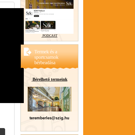
PODCAST
Termek és a
sportcsarnok
bérbeadása
Bérelhető termeink
teremberles@szig.hu