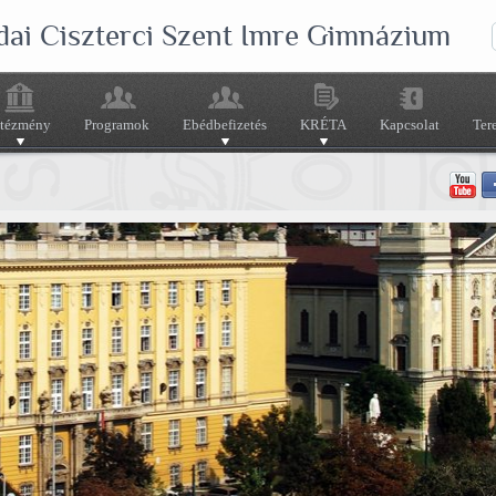
dai Ciszterci Szent Imre Gimnázium
ntézmény
Programok
Ebédbefizetés
KRÉTA
Kapcsolat
Ter