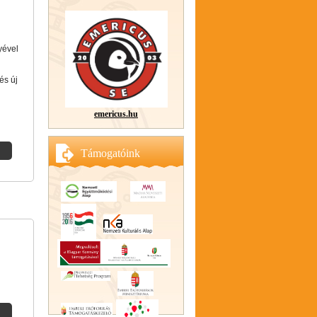
yével
és új
emericus.hu
Támogatóink