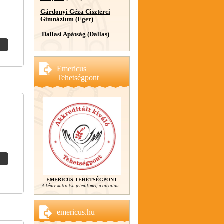
Gárdonyi Géza Ciszterci
Gimnázium
(Eger)
Dallasi Apátság
(Dallas)
Emericus
Tehetségpont
EMERICUS TEHETSÉGPONT
A képre kattintva jelenik meg a tartalom.
emericus.hu