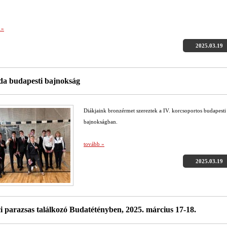
 »
2025.03.19
da budapesti bajnokság
Diákjaink bronzérmet szereztek a IV. korcsoportos budapesti
bajnokságban.
tovább »
2025.03.19
ci parazsas találkozó Budatétényben, 2025. március 17-18.