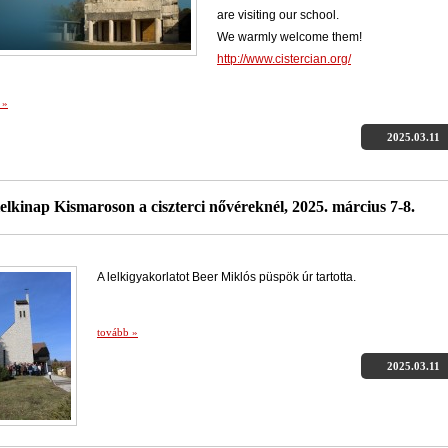
are visiting our school.
We warmly welcome them!
http://www.cistercian.org/
 »
2025.03.11
lelkinap Kismaroson a ciszterci nővéreknél, 2025. március 7-8.
A lelkigyakorlatot Beer Miklós püspök úr tartotta.
tovább »
2025.03.11