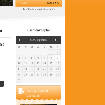
tovább
2026.07.04
További híreinket itt elérhetik
Eseménynaptár
00
2026. augusztus
álló
H
K
Sz
Cs
P
Sz
V
1
2
3
4
5
6
7
8
9
10
11
12
13
14
15
16
17
18
19
20
21
22
23
24
25
26
27
28
29
30
31
SZIG-Podcast
csatorna