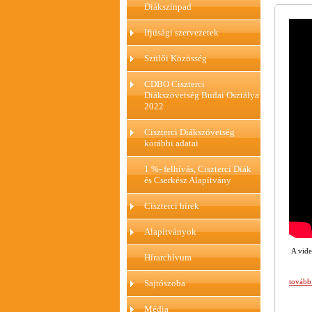
Diákszínpad
Ifjúsági szervezetek
Szülői Közösség
CDBO Ciszterci
Diákszövetség Budai Osztálya
2022
Ciszterci Diákszövetség
korábbi adatai
1 %- felhívás, Ciszterci Diák
és Cserkész Alapítvány
Ciszterci hírek
Alapítványok
A vide
Hírarchívum
tovább
Sajtószoba
Média