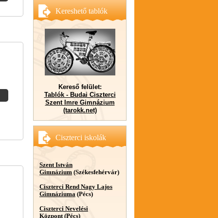
Kereshető tablók
Kereső felület:
Tablók - Budai Ciszterci
Szent Imre Gimnázium
(tarokk.net)
Ciszterci iskolák
Szent István
Gimnázium
(Székesfehérvár)
Ciszterci Rend Nagy Lajos
Gimnáziuma
(Pécs)
Ciszterci Nevelési
Központ
(Pécs)