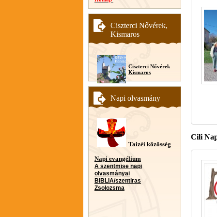
Ciszterci Nővérek,
Kismaros
Ciszterci Nővérek
Kismaros
Napi olvasmány
Cili Nap
Taizéi közösség
Napi evangélium
A szentmise napi
olvasmányai
BIBLIA/szentiras
Zsolozsma