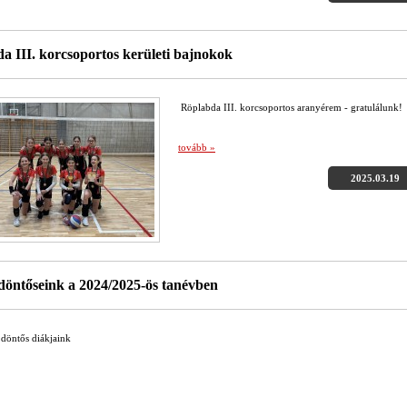
a III. korcsoportos kerületi bajnokok
Röplabda III. korcsoportos aranyérem - gratulálunk!
tovább »
2025.03.19
ntőseink a 2024/2025-ös tanévben
öntős diákjaink