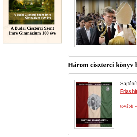
A Budai Ciszterci Szent
Imre Gimnázium 100 éve
Három ciszterci könyv b
Sajtóhí
Friss hí
tovább »