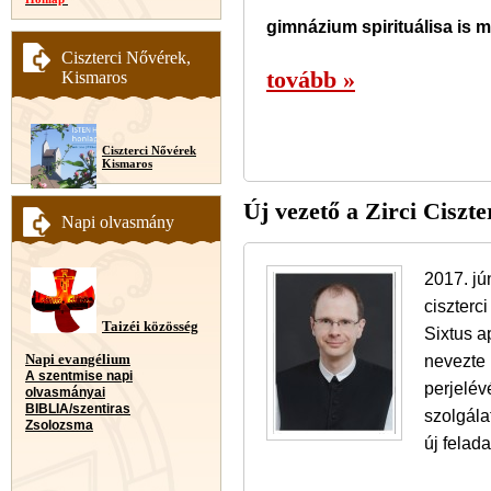
gimnázium spirituálisa is 
Ciszterci Nővérek,
tovább »
Kismaros
Ciszterci Nővérek
Kismaros
Új vezető a Zirci Ciszte
Napi olvasmány
2017. jú
ciszterc
Taizéi közösség
Sixtus a
nevezte 
Napi evangélium
A szentmise napi
perjelév
olvasmányai
BIBLIA/szentiras
szolgála
Zsolozsma
új felad