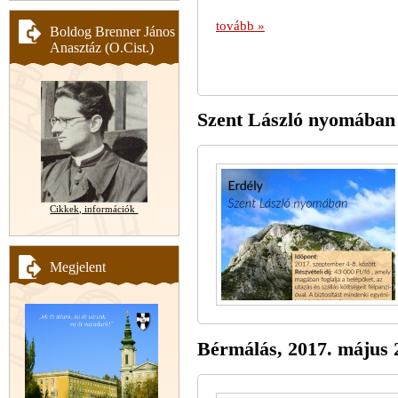
tovább »
Boldog Brenner János
Anasztáz (O.Cist.)
Szent László nyomában 
Cikkek, információk
Megjelent
Bérmálás, 2017. május 