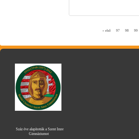
« első
97
98
99
Száz éve alapították a Szent Imre
Gimná
zi
umot