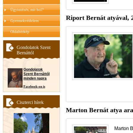
Ügyintézés, mit hol?
Riport Bernát atyával, 
Gyermekvédelem
Oldaltérkép
Gondolatok Szent
Bernáttól
Gondolatok
Szent Bernáttól
minden napra
Facebook-on is
Ciszterci hírek
Marton Bernát atya ara
Marton B