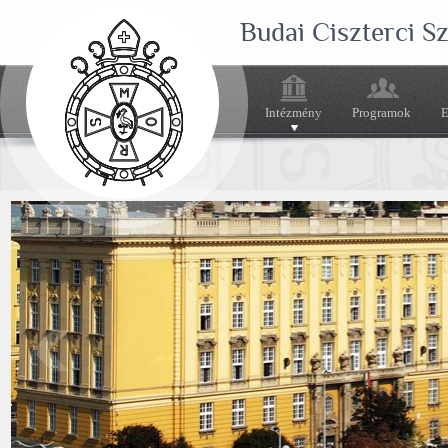
Budai Ciszterci 
Intézmény
Programok
E