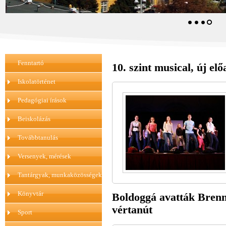
Fenntartó
10. szint musical, új el
Iskolatörténet
Pedagógiai írások
Beiskolázás
Továbbtanulás
Versenyek, mérések
Tantárgyak, munkaközösségek
Könyvtár
Boldoggá avatták Brenn
vértanút
Sport