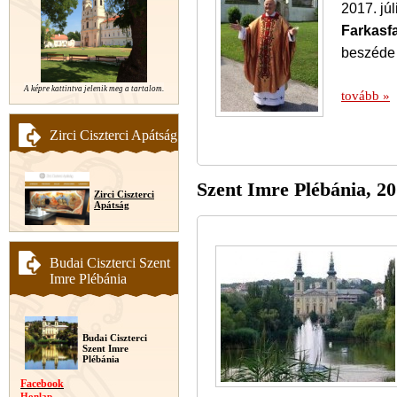
2017. jú
Farkasfa
beszéde 
A képre kattintva jelenik meg a tartalom.
tovább »
Zirci Ciszterci Apátság
Szent Imre Plébánia, 20
Zirci Ciszterci
Apátság
Budai Ciszterci Szent
Imre Plébánia
Budai Ciszterci
Szent Imre
Plébánia
Facebook
Honlap