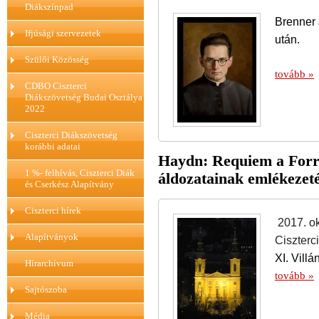
Diákszínpad
Brenner 
Ifjúsági szervezetek
után.
Szülői Közösség
tovább »
CDBO Ciszterci
Diákszövetség Budai Osztálya
2022
Ciszterci Diákszövetség
korábbi adatai
Haydn: Requiem a Forr
1 %- felhívás, Ciszterci Diák
áldozatainak emlékezet
és Cserkész Alapítvány
Ciszterci hírek
2017. ok
Alapítványok
Ciszterc
XI. Villá
Hírarchívum
tovább »
Sajtószoba
Média