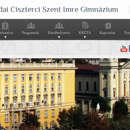
dai Ciszterci Szent Imre Gimnázium
ntézmény
Programok
Ebédbefizetés
KRÉTA
Kapcsolat
Ter