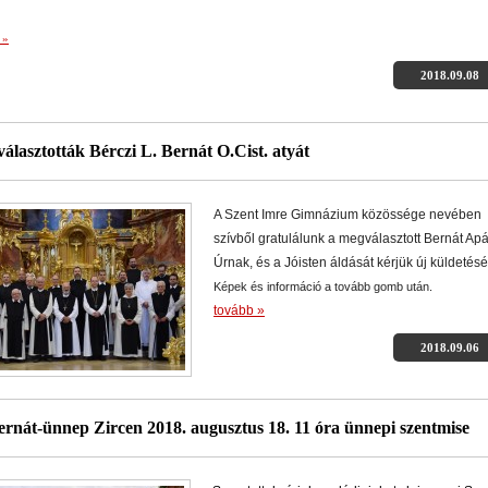
 »
2018.09.08
választották Bérczi L. Bernát O.Cist. atyát
A Szent Imre Gimnázium közössége nevében
szívből gratulálunk a megválasztott Bernát Apá
Úrnak, és a Jóisten áldását kérjük új küldetés
Képek és információ a tovább gomb után.
tovább »
2018.09.06
ernát-ünnep Zircen 2018. augusztus 18. 11 óra ünnepi szentmise