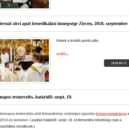
Bernát zirci apát benedikálási ünnepsége Zircen, 2018. szeptember 
Képek a tovább gomb után.
tovább »
2018.09.15
apos testnevelés, határidő: szept. 19.
dennapos testnevelés alóli felmentéshez szükséges igazolás
formanyomtatványa
2019-es tanévben.
Leadási határidő: szept. 18. (A felmentési lehetőség csak a
azistákra vonatkozik.)