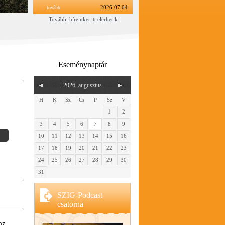
tovább
2026.07.04
További híreinket itt elérhetik
Eseménynaptár
2026. augusztus
H
K
Sz
Cs
P
Sz
V
1
2
3
4
5
6
7
8
9
10
11
12
13
14
15
16
17
18
19
20
21
22
23
24
25
26
27
28
29
30
31
SZIG-Podcast
csatorna
az