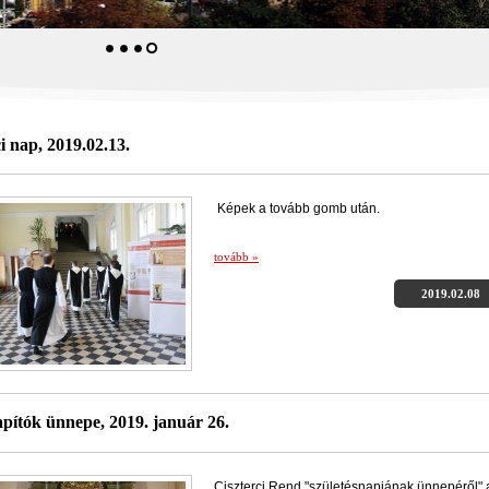
i nap, 2019.02.13.
Képek a tovább gomb után.
tovább »
2019.02.08
pítók ünnepe, 2019. január 26.
Ciszterci Rend "születésnapjának ünnepéről" 