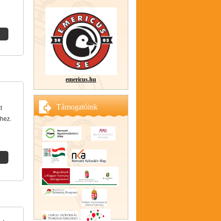
emericus.hu
Támogatóink
t
éhez.