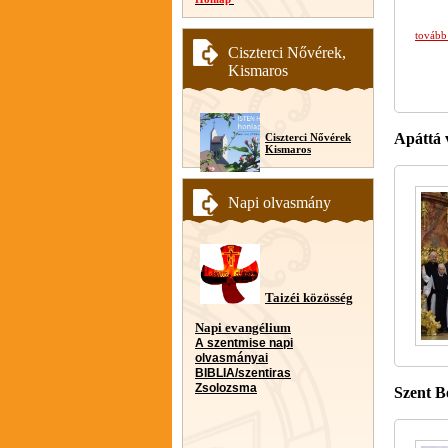
tovább
Ciszterci Nővérek,
Kismaros
Apáttá 
Ciszterci Nővérek
Kismaros
Napi olvasmány
Taizéi közösség
Napi evangélium
A szentmise napi
olvasmányai
BIBLIA/szentiras
Zsolozsma
Szent B