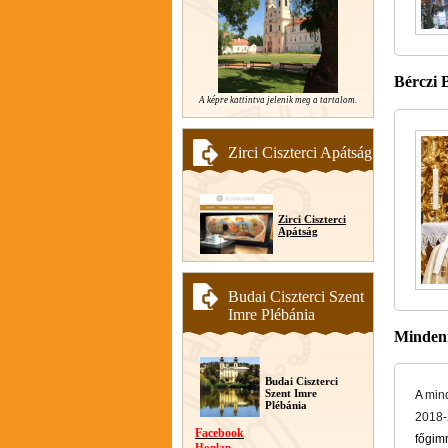
Bérczi 
A képre kattintva jelenik meg a tartalom.
Zirci Ciszterci Apátság
Zirci Ciszterci
Apátság
Budai Ciszterci Szent
Imre Plébánia
Mindenn
Budai Ciszterci
Szent Imre
A
min
Plébánia
2018-
Facebook
főgimn
Honlap