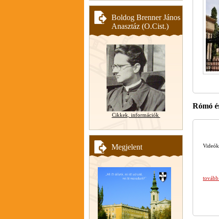
Boldog Brenner János
Anasztáz (O.Cist.)
Rómó és
Cikkek, információk
Megjelent
Videók
tovább