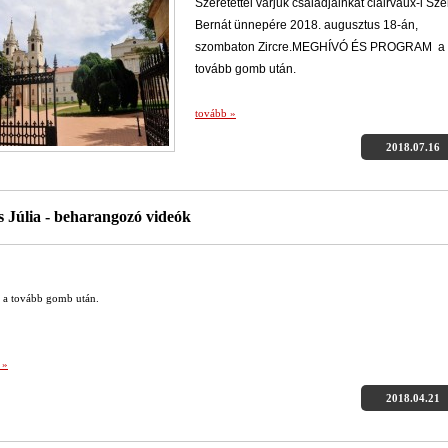
Szeretettel várjuk családjainkat clairvaux-i Sze
Bernát ünnepére 2018. augusztus 18-án,
szombaton Zircre.MEGHÍVÓ ÉS PROGRAM a
tovább gomb után.
tovább »
2018.07.16
 Júlia - beharangozó videók
 a tovább gomb után.
 »
2018.04.21