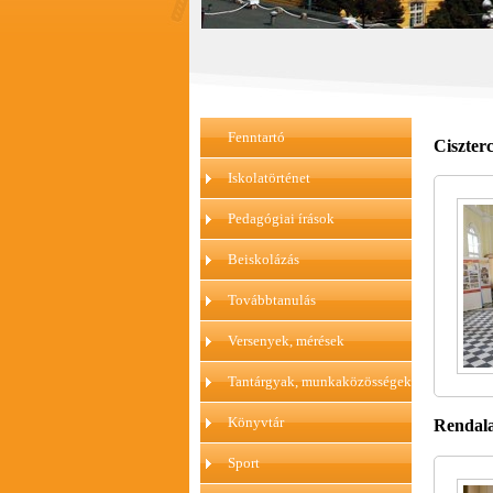
Fenntartó
Ciszterc
Iskolatörténet
Pedagógiai írások
Beiskolázás
Továbbtanulás
Versenyek, mérések
Tantárgyak, munkaközösségek
Könyvtár
Rendala
Sport