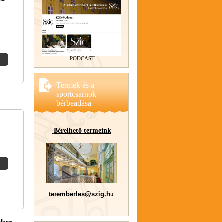
b
PODCAST
Termek és a
sportcsarnok
bérbeadása
Bérelhető termeink
teremberles@szig.hu
mber