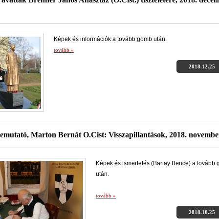
Képek és információk a tovább gomb után.
tovább »
2018.12.25
mutató, Marton Bernát O.Cist: Visszapillantások, 2018. novembe
Képek és ismertetés (Barlay Bence) a tovább
után.
tovább »
2018.10.25