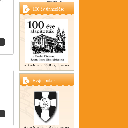
nt
100 év ünneplése
A képre kattintva jelenik meg a tartalom.
Régi honlap
A képre kattintva jelenik meg a tartalom.