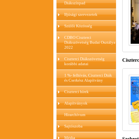
Diákszínpad
Ifjúsági szervezetek
Szülői Közösség
CDBO Ciszterci
Diákszövetség Budai Osztálya
2022
Ciszterci Diákszövetség
Ciszterc
korábbi adatai
1 %- felhívás, Ciszterci Diák
és Cserkész Alapítvány
Ciszterci hírek
Alapítványok
Hírarchívum
Sajtószoba
Média
Szobrot