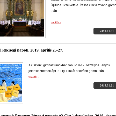
ÚjBuda Tv felvétele. Írásos cikk a tovább gom
után.
tovább »
2019.01.31
i lelkiségi napok, 2019. április 25-27.
A ciszterci gimnáziumokban tanuló 9-12. osztályos lányok
jelentkezhetnek ápr. 21-ig. Plakát a tovább gomb után.
tovább »
2019.01.21
 avattak Brenner János Anasztáz (O.Cist.) tiszteletére, 2018. dece