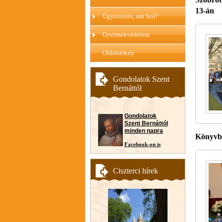
13-án
Ügyintézés, mit hol?
Gyermekvédelem
Oldaltérkép
Gondolatok Szent
Bernáttól
Gondolatok
Szent Bernáttól
minden napra
Könyvbe
Facebook-on is
Ciszterci hírek