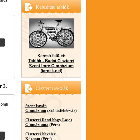
Kereshető tablók
Kereső felület:
Tablók - Budai Ciszterci
Szent Imre Gimnázium
(tarokk.net)
r 3.
Ciszterci iskolák
 gomb
Szent István
Gimnázium
(Székesfehérvár)
Ciszterci Rend Nagy Lajos
Gimnáziuma
(Pécs)
Ciszterci Nevelési
Központ
(Pécs)