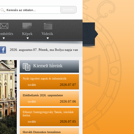
keresés
embérlés
Képek
Videók
2026. augusztus 07. Péntek, ma Ibolya napja van
Kiemelt híreink
Nyári ügyeleti napok és információk
tovább
2026.07.07
Ebédbefizetés 2026. szeptemberre
tovább
2026.07.06
Elhunyt Szentgyörgyváry Tamás, iskolánk
fotósa
tovább
2026.07.05
Horváth Domonkos bronzérmes