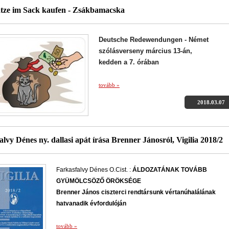
tze im Sack kaufen - Zsákbamacska
Deutsche Redewendungen - Német
szólásverseny március 13-án,
kedden a 7. órában
tovább »
2018.03.07
lvy Dénes ny. dallasi apát írása Brenner Jánosról, Vigilia 2018/2
Farkasfalvy Dénes O.Cist. :
ÁLDOZATÁNAK TOVÁBB
GYÜMÖLCSÖZŐ ÖRÖKSÉGE
Brenner János ciszterci rendtársunk vértanúhalálának
hatvanadik évfordulóján
tovább »