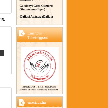
Gárdonyi Géza Ciszterci
Gimnázium
(Eger)
Dallasi Apátság
(Dallas)
15.
Emericus
Tehetségpont
EMERICUS TEHETSÉGPONT
A képre kattintva jelenik meg a tartalom.
a
emericus.hu