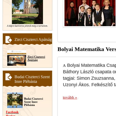
A képre kattintva jelenik meg a tartalom.
Zirci Ciszterci Apátság
Bolyai Matematika Vers
Zirci Ciszterci
Apátság
Bolyai Matematika Csap
A
Báthory László csapata or
Budai Ciszterci Szent
tagjai: Simon Zsuzsanna
Imre Plébánia
Uzonyi Ákos. Felkészítő 
tovább »
Budai Ciszterci
Szent Imre
Plébánia
Facebook
Honlap