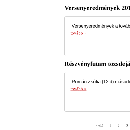
Versenyeredmények 201
Versenyeredmények a továb
tovább »
Részvényfutam tözsdeját
Román Zsófia (12.d) második
tovább »
« első
1
2
3