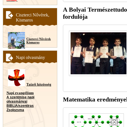
A Bolyai Természettud
Ciszterci Nővérek,
fordulója
Kismaros
Ciszterci Nővérek
Kismaros
Napi olvasmány
Taizéi közösség
Napi evangélium
A szentmise napi
Matematika eredmények
olvasmányai
BIBLIA/szentiras
Zsolozsma