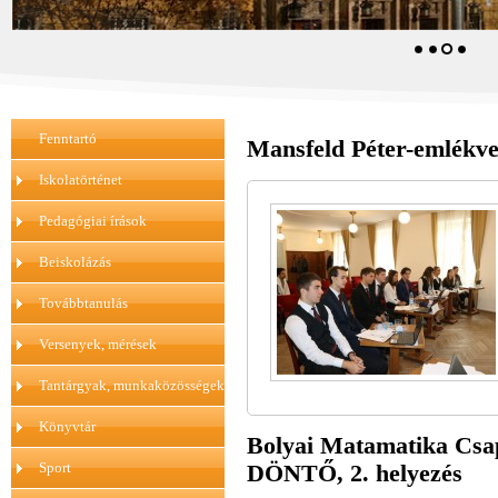
Fenntartó
Mansfeld Péter-emlékve
Iskolatörténet
Pedagógiai írások
Beiskolázás
Továbbtanulás
Versenyek, mérések
Tantárgyak, munkaközösségek
Könyvtár
Bolyai Matamatika C
Sport
DÖNTŐ, 2. helyezés