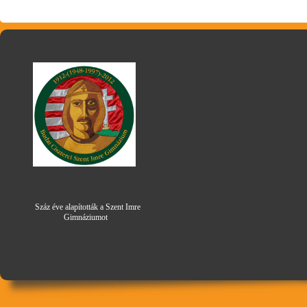
Száz éve alapították a Szent Imre
Gimná
zi
umot