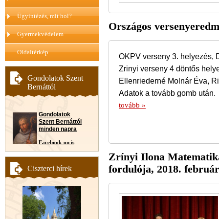
Ügyintézés, mit hol?
Országos versenyeredm
Gyermekvédelem
Oldaltérkép
OKPV verseny 3. helyezés, D
Zrinyi verseny 4 döntős helye
Gondolatok Szent
Ellenriederné Molnár Éva, R
Bernáttól
Adatok a tovább gomb után.
tovább »
Gondolatok
Szent Bernáttól
minden napra
Facebook-on is
Zrínyi Ilona Matematik
fordulója, 2018. februá
Ciszterci hírek