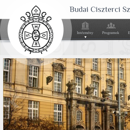
Budai Ciszterci 
Intézmény
Programok
E