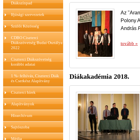
Diákszínpad
Az "Aran
Ifjúsági szervezetek
Polony A
Szülői Közösség
András
CDBO Ciszterci
Diákszövetség Budai Osztálya
tovább »
2022
Ciszterci Diákszövetség
korábbi adatai
Diákakadémia 2018.
1 %- felhívás, Ciszterci Diák
és Cserkész Alapítvány
Ciszterci hírek
Alapítványok
Hírarchívum
Sajtószoba
Média