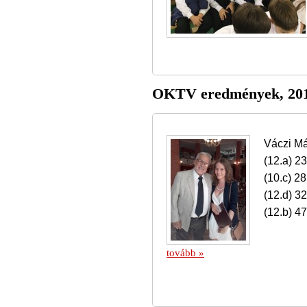
OKTV eredmények, 201
Váczi Má
(12.a) 2
(10.c) 28
(12.d) 32
(12.b) 47
tovább »