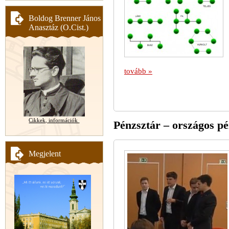
Boldog Brenner János
Anasztáz (O.Cist.)
tovább »
Cikkek, információk
Pénzsztár – országos pé
Megjelent