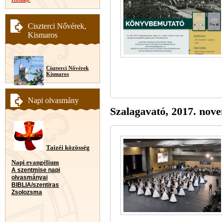
Ciszterci Nővérek,
Kismaros
Ciszterci Nővérek
Kismaros
Napi olvasmány
Szalagavató, 2017. nov
Taizéi közösség
Napi evangélium
A szentmise napi
olvasmányai
BIBLIA/szentiras
Zsolozsma