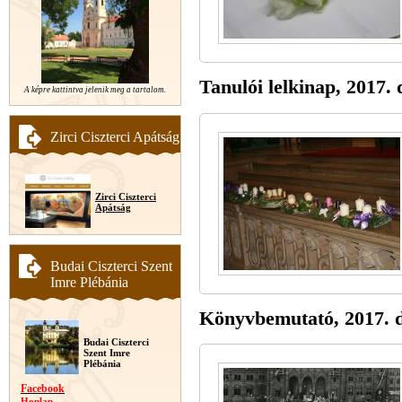
Tanulói lelkinap, 2017.
A képre kattintva jelenik meg a tartalom.
Zirci Ciszterci Apátság
Zirci Ciszterci
Apátság
Budai Ciszterci Szent
Imre Plébánia
Könyvbemutató, 2017. 
Budai Ciszterci
Szent Imre
Plébánia
Facebook
Honlap