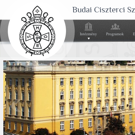
Budai Ciszterci 
Intézmény
Programok
E