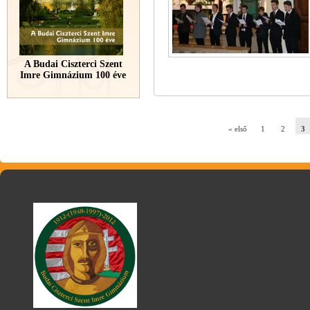
A Budai Ciszterci Szent
Imre Gimnázium 100 éve
« első
1
2
3