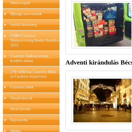
Diákszínpad
Ifjúsági szervezetek
Szülői Közösség
CDBO Ciszterci
Diákszövetség Budai Osztálya
2022
Ciszterci Diákszövetség
korábbi adatai
Adventi kirándulás Béc
1 %- felhívás, Ciszterci Diák
és Cserkész Alapítvány
Ciszterci hírek
Alapítványok
Hírarchívum
Sajtószoba
Média