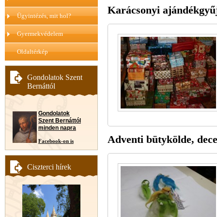
Karácsonyi ajándékgyűj
Ügyintézés, mit hol?
Gyermekvédelem
Oldaltérkép
Gondolatok Szent
Bernáttól
Gondolatok
Szent Bernáttól
minden napra
Adventi bütykölde, dece
Facebook-on is
Ciszterci hírek