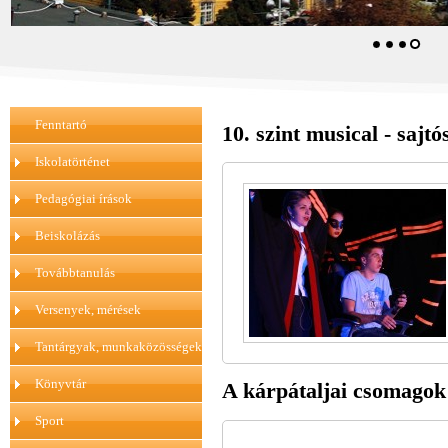
Fenntartó
10. szint musical - sajt
Iskolatörténet
Pedagógiai írások
Beiskolázás
Továbbtanulás
Versenyek, mérések
Tantárgyak, munkaközösségek
Könyvtár
A kárpátaljai csomagok 
Sport