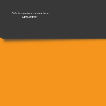
Száz éve alapították a Szent Imre
Gimná
zi
umot