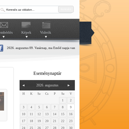
keresés
embérlés
Képek
Videók
2026. augusztus 09. Vasárnap, ma Emőd napja van
Eseménynaptár
2026. augusztus
H
K
Sz
Cs
P
Sz
V
1
2
3
4
5
6
7
8
9
10
11
12
13
14
15
16
17
18
19
20
21
22
23
24
25
26
27
28
29
30