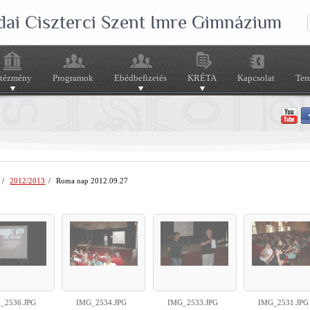
dai Ciszterci Szent Imre Gimnázium
ntézmény
Programok
Ebédbefizetés
KRÉTA
Kapcsolat
Ter
/
2012/2013
/
Roma nap 2012.09.27
_2536.JPG
IMG_2534.JPG
IMG_2533.JPG
IMG_2531.JPG