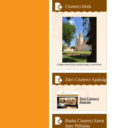
Ciszterci hírek
A képre kattintva jelenik meg a tartalom.
Zirci Ciszterci Apátság
Zirci Ciszterci
Apátság
Budai Ciszterci Szent
Imre Plébánia