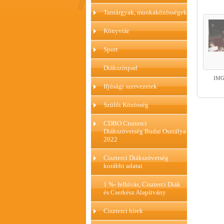
Tantárgyak, munkaközösségek
Könyvtár
Sport
Diákszínpad
IMG
Ifjúsági szervezetek
Szülői Közösség
CDBO Ciszterci
Diákszövetség Budai Osztálya
2022
Ciszterci Diákszövetség
korábbi adatai
1 %- felhívás, Ciszterci Diák
és Cserkész Alapítvány
Ciszterci hírek