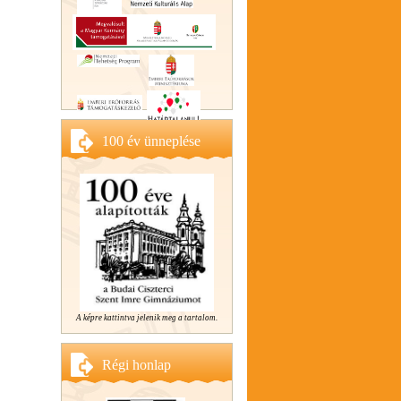
100 év ünneplése
A képre kattintva jelenik meg a tartalom.
Régi honlap