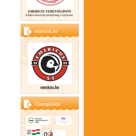
EMERICUS TEHETSÉGPONT
A képre kattintva jelenik meg a tartalom.
emericus.hu
emericus.hu
Támogatóink