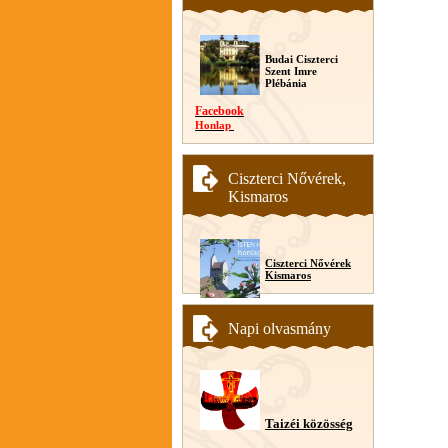
Budai Ciszterci
Szent Imre
Plébánia
Facebook
Honlap
Ciszterci Nővérek,
Kismaros
Ciszterci Nővérek
Kismaros
Napi olvasmány
Taizéi közösség