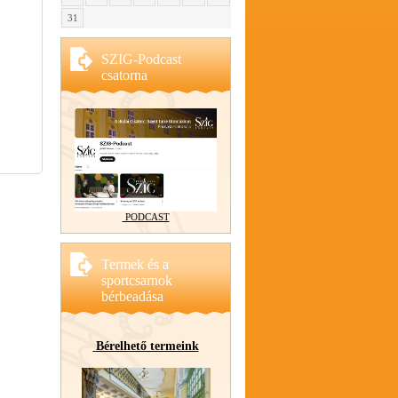
31
SZIG-Podcast
csatorna
PODCAST
Termek és a
sportcsarnok
bérbeadása
Bérelhető termeink