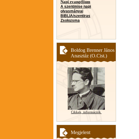
Napi evangélium
A szentmise napi
olvasmányai
BIBLIA/szentiras
Zsolozsma
Boldog Brenner János
Anasztáz (O.Cist.)
Cikkek, információk
Megjelent