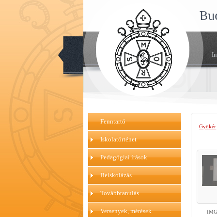
Bu
I
Fenntartó
Gyökér
Iskolatörténet
Pedagógiai írások
Beiskolázás
Továbbtanulás
Versenyek, mérések
IMG