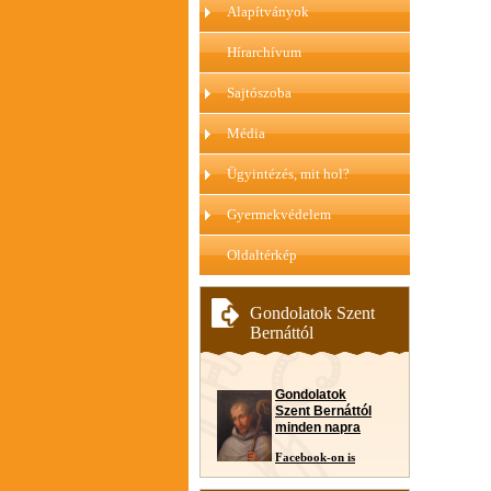
Alapítványok
Hírarchívum
Sajtószoba
Média
Ügyintézés, mit hol?
Gyermekvédelem
Oldaltérkép
Gondolatok Szent
Bernáttól
Gondolatok
Szent Bernáttól
minden napra
Facebook-on is