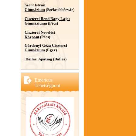
Szent István
Gimnázium
(Székesfehérvár)
Ciszterci Rend Nagy Lajos
Gimnáziuma
(Pécs)
Ciszterci Nevelési
Központ
(Pécs)
Gárdonyi Géza Ciszterci
Gimnázium
(Eger)
Dallasi Apátság
(Dallas)
Emericus
Tehetségpont