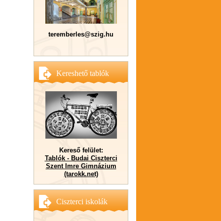
teremberles@szig.hu
Kereshető tablók
Kereső felület:
Tablók - Budai Ciszterci
Szent Imre Gimnázium
(tarokk.net)
Ciszterci iskolák