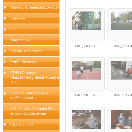
Tantárgyak, munkaközösségek
Könyvtár
Sport
Diákszínpad
IMG_2341.JPG
IMG_2333.J
Ifjúsági szervezetek
Szülői Közösség
CDBO Ciszterci
Diákszövetség Budai Osztálya
2022
Ciszterci Diákszövetség
IMG_2318.JPG
IMG_2315.J
korábbi adatai
1 %- felhívás, Ciszterci Diák
és Cserkész Alapítvány
Ciszterci hírek