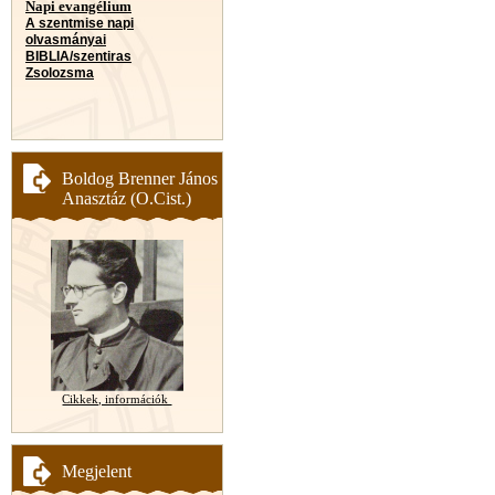
Napi evangélium
A szentmise napi
olvasmányai
BIBLIA/szentiras
Zsolozsma
Boldog Brenner János
Anasztáz (O.Cist.)
Cikkek, információk
Megjelent