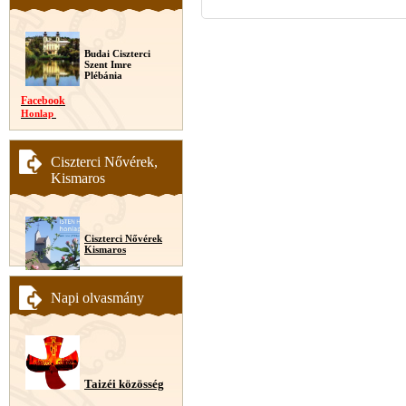
Budai Ciszterci
Szent Imre
Plébánia
Facebook
Honlap
Ciszterci Nővérek,
Kismaros
Ciszterci Nővérek
Kismaros
Napi olvasmány
Taizéi közösség