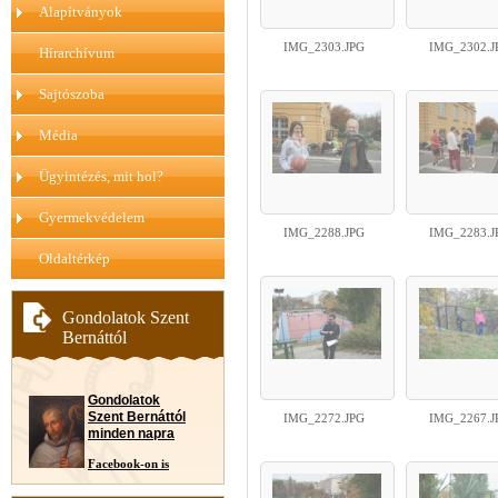
Alapítványok
IMG_2303.JPG
IMG_2302.J
Hírarchívum
Sajtószoba
Média
Ügyintézés, mit hol?
Gyermekvédelem
IMG_2288.JPG
IMG_2283.J
Oldaltérkép
Gondolatok Szent
Bernáttól
Gondolatok
Szent Bernáttól
IMG_2272.JPG
IMG_2267.J
minden napra
Facebook-on is