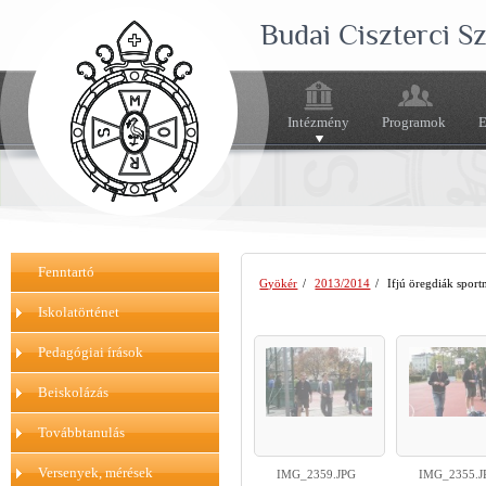
Budai Ciszterci 
Intézmény
Programok
E
Fenntartó
Gyökér
/
2013/2014
/
Ifjú öregdiák sport
Iskolatörténet
Pedagógiai írások
Beiskolázás
Továbbtanulás
Versenyek, mérések
IMG_2359.JPG
IMG_2355.J