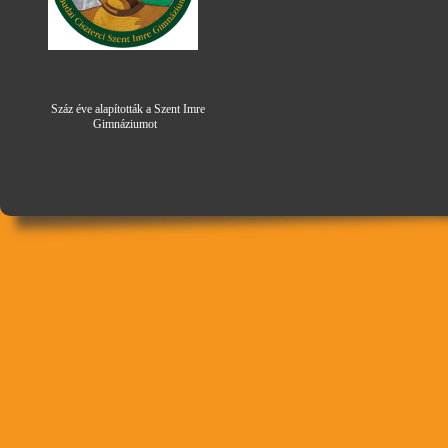
Száz éve alapították a Szent Imre
Gimná
zi
umot