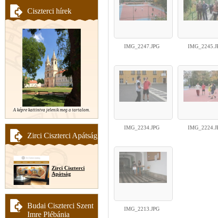
Ciszterci hírek
IMG_2247.JPG
IMG_2245.J
A képre kattintva jelenik meg a tartalom.
IMG_2234.JPG
IMG_2224.J
Zirci Ciszterci Apátság
Zirci Ciszterci
Apátság
Budai Ciszterci Szent
IMG_2213.JPG
Imre Plébánia